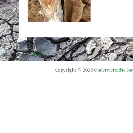
Bericht
←
Waarom?
navigatie
Copyright © 2026
Onderwereldse Na