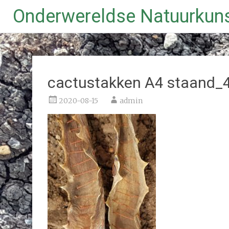
Onderwereldse Natuurkun
Ga
naar
de
inhoud
cactustakken A4 staand_
2020-08-15
admin