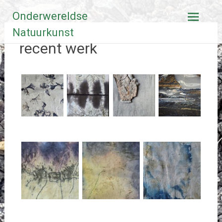
Ga
Onderwereldse
naar
de
Natuurkunst
inhoud
recent werk