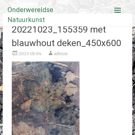
Ga
Onderwereldse
naar
de
Natuurkunst
inhoud
20221023_155359 met
blauwhout deken_450x600
2023-01-04
admin