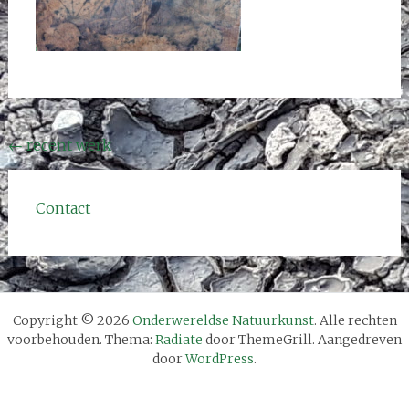
Bericht
←
recent werk
navigatie
Contact
Copyright © 2026
Onderwereldse Natuurkunst
. Alle rechten
voorbehouden. Thema:
Radiate
door ThemeGrill. Aangedreven
door
WordPress
.