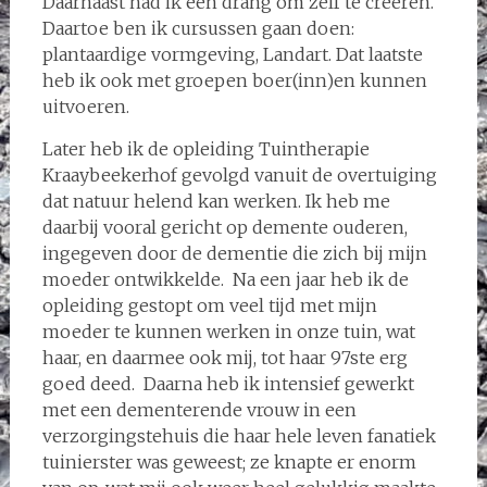
Daarnaast had ik een drang om zelf te creëren.
Daartoe ben ik cursussen gaan doen:
plantaardige vormgeving, Landart. Dat laatste
heb ik ook met groepen boer(inn)en kunnen
uitvoeren.
Later heb ik de opleiding Tuintherapie
Kraaybeekerhof gevolgd vanuit de overtuiging
dat natuur helend kan werken. Ik heb me
daarbij vooral gericht op demente ouderen,
ingegeven door de dementie die zich bij mijn
moeder ontwikkelde. Na een jaar heb ik de
opleiding gestopt om veel tijd met mijn
moeder te kunnen werken in onze tuin, wat
haar, en daarmee ook mij, tot haar 97ste erg
goed deed. Daarna heb ik intensief gewerkt
met een dementerende vrouw in een
verzorgingstehuis die haar hele leven fanatiek
tuinierster was geweest; ze knapte er enorm