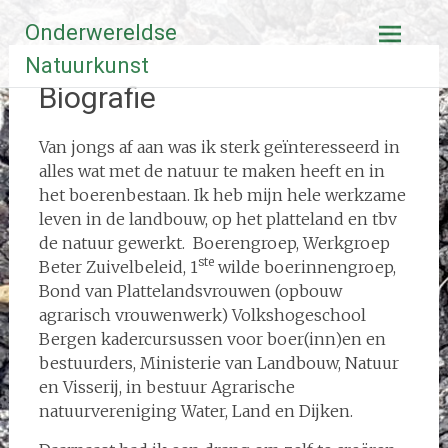
Ga
Onderwereldse
naar
de
Natuurkunst
inhoud
Biografie
Van jongs af aan was ik sterk geïnteresseerd in
alles wat met de natuur te maken heeft en in
het boerenbestaan. Ik heb mijn hele werkzame
leven in de landbouw, op het platteland en tbv
de natuur gewerkt. Boerengroep, Werkgroep
ste
Beter Zuivelbeleid, 1
wilde boerinnengroep,
Bond van Plattelandsvrouwen (opbouw
agrarisch vrouwenwerk) Volkshogeschool
Bergen kadercursussen voor boer(inn)en en
bestuurders, Ministerie van Landbouw, Natuur
en Visserij, in bestuur Agrarische
natuurvereniging Water, Land en Dijken.