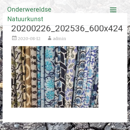
Ga
Onderwereldse
naar
de
Natuurkunst
inhoud
20200226_202536_600x424
2020-08-12
admin