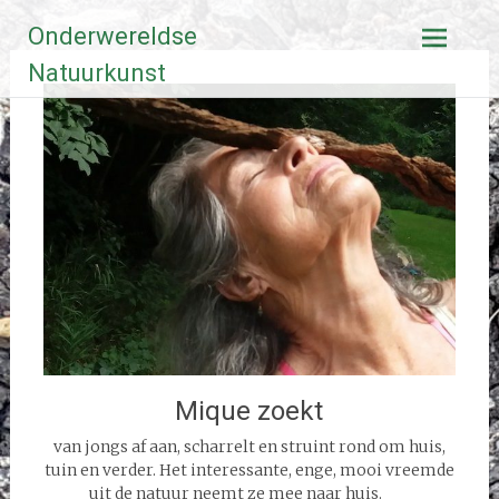
Ga
Onderwereldse
naar
de
Natuurkunst
inhoud
Mique zoekt
van jongs af aan, scharrelt en struint rond om huis,
tuin en verder. Het interessante, enge, mooi vreemde
uit de natuur neemt ze mee naar huis.