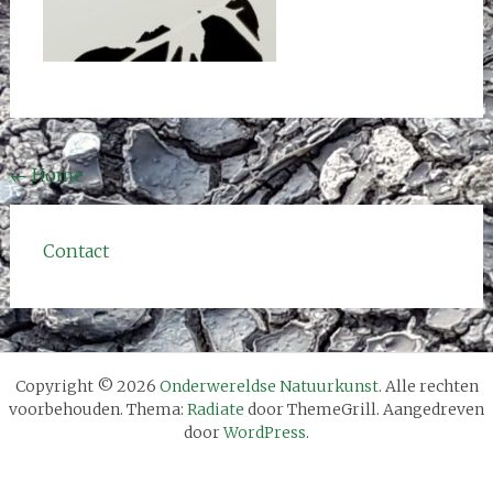
Bericht
←
Home
navigatie
Contact
Copyright © 2026
Onderwereldse Natuurkunst
. Alle rechten
voorbehouden. Thema:
Radiate
door ThemeGrill. Aangedreven
door
WordPress
.