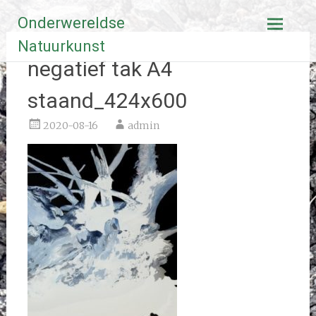
Ga
Onderwereldse
naar
de
Natuurkunst
inhoud
negatief tak A4
staand_424x600
2020-08-16
admin