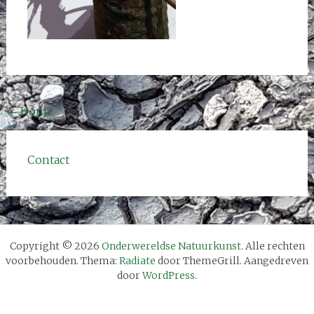
Bericht
←
Home
navigatie
Contact
Copyright © 2026
Onderwereldse Natuurkunst
. Alle rechten
voorbehouden. Thema:
Radiate
door ThemeGrill. Aangedreven
door
WordPress
.