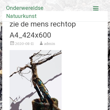
Ga
Onderwereldse
naar
de
Natuurkunst
inhoud
zie de mens rechtop
A4_424x600
2020-08-11
admin