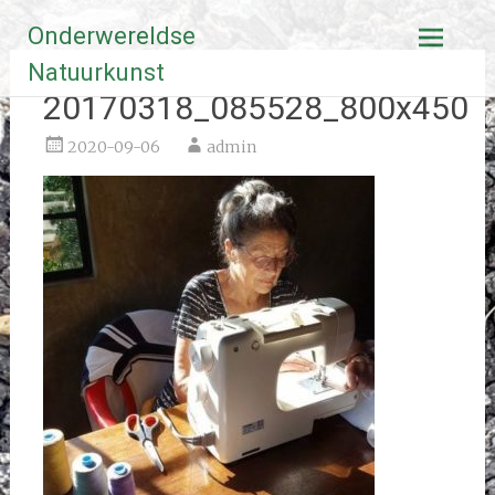
Ga
Onderwereldse
naar
de
Natuurkunst
inhoud
20170318_085528_800x450
2020-09-06
admin