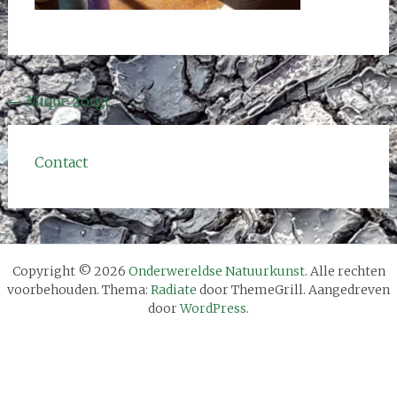
Bericht
←
Mique zorgt
navigatie
Contact
Copyright © 2026
Onderwereldse Natuurkunst
. Alle rechten
voorbehouden. Thema:
Radiate
door ThemeGrill. Aangedreven
door
WordPress
.