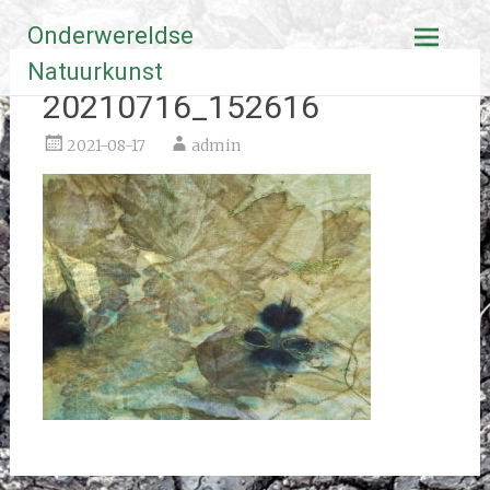
Ga
Onderwereldse
naar
de
Natuurkunst
inhoud
20210716_152616
2021-08-17
admin