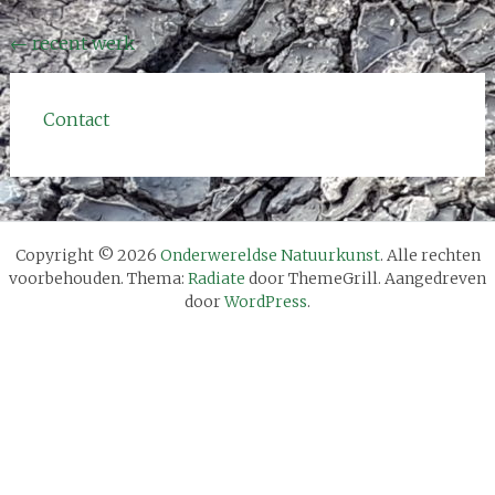
Bericht
←
recent werk
navigatie
Contact
Copyright © 2026
Onderwereldse Natuurkunst
. Alle rechten
voorbehouden. Thema:
Radiate
door ThemeGrill. Aangedreven
door
WordPress
.