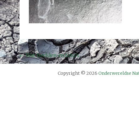
Bericht
←
Wat: beelden en foto’s
navigatie
Copyright © 2026
Onderwereldse Na