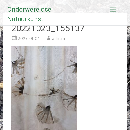
Ga
Onderwereldse
naar
de
Natuurkunst
inhoud
20221023_155137
2023-01-04
admin