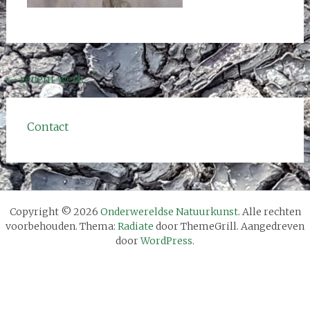
Bericht
←
recent werk
navigatie
Contact
Copyright © 2026
Onderwereldse Natuurkunst
. Alle rechten
voorbehouden. Thema:
Radiate
door ThemeGrill. Aangedreven
door
WordPress
.