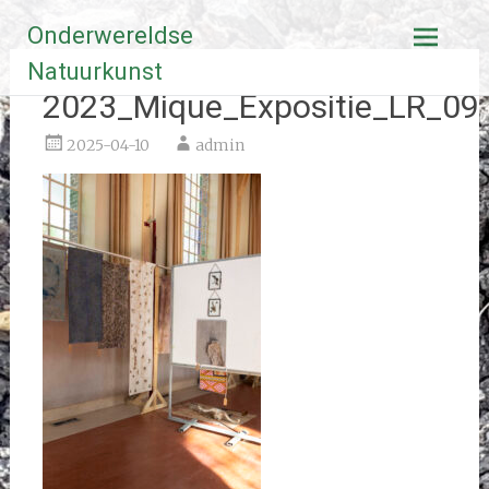
Ga
Onderwereldse
naar
de
Natuurkunst
inhoud
2023_Mique_Expositie_LR_09
2025-04-10
admin