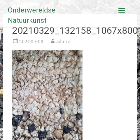
Ga
Onderwereldse
naar
de
Natuurkunst
inhoud
20210329_132158_1067x800
2021-05-08
admin