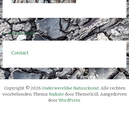
Bericht
←
recent werk
navigatie
Contact
Copyright © 2026
Onderwereldse Natuurkunst
. Alle rechten
voorbehouden. Thema:
Radiate
door ThemeGrill. Aangedreven
door
WordPress
.