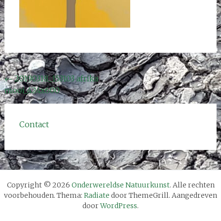
Bericht
←
20190318_153103 afrika
mooi_424x600
navigatie
Contact
Copyright © 2026
Onderwereldse Natuurkunst
. Alle rechten
voorbehouden. Thema:
Radiate
door ThemeGrill. Aangedreven
door
WordPress
.