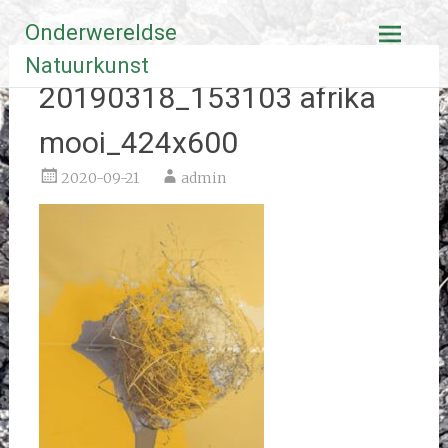
Ga
Onderwereldse
naar
de
Natuurkunst
inhoud
20190318_153103 afrika
mooi_424x600
2020-09-21
admin