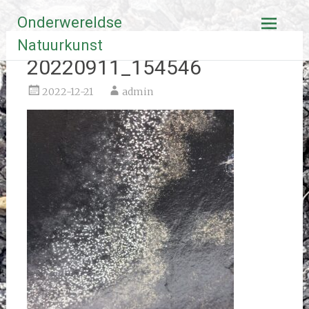
Ga
Onderwereldse
naar
de
Natuurkunst
inhoud
20220911_154546
2022-12-21
admin