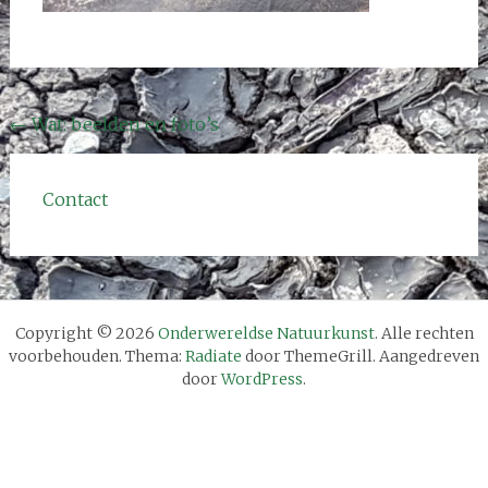
Bericht
←
Wat: beelden en foto’s
navigatie
Contact
Copyright © 2026
Onderwereldse Natuurkunst
. Alle rechten
voorbehouden. Thema:
Radiate
door ThemeGrill. Aangedreven
door
WordPress
.