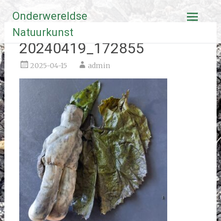
Ga
Onderwereldse
naar
de
Natuurkunst
inhoud
20240419_172855
2025-04-15
admin