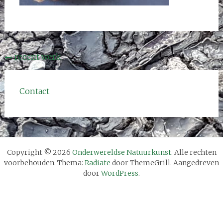
Bericht
←
recent werk
navigatie
Contact
Copyright © 2026
Onderwereldse Natuurkunst
. Alle rechten
voorbehouden. Thema:
Radiate
door ThemeGrill. Aangedreven
door
WordPress
.