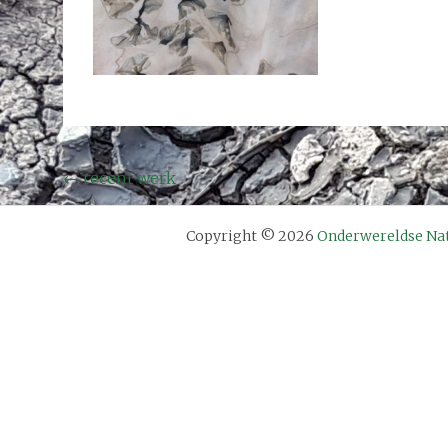
Bericht
←
recent werk
navigatie
Copyright © 2026
Onderwereldse Na