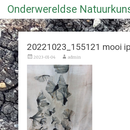
Onderwereldse Natuurkun
Ga
naar
de
inhoud
20221023_155121 mooi 
2023-01-04
admin