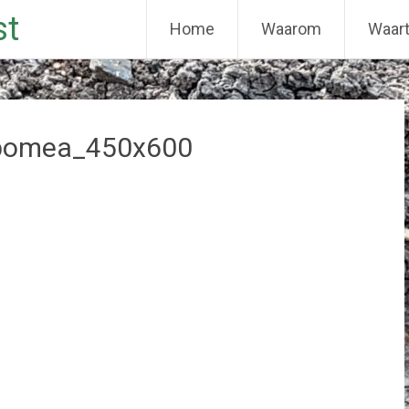
st
Home
Waarom
Waar
ipomea_450x600