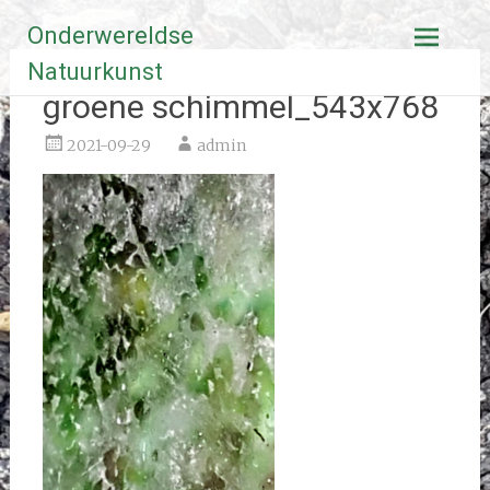
Ga
Onderwereldse
naar
de
Natuurkunst
inhoud
groene schimmel_543x768
2021-09-29
admin