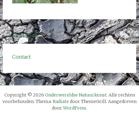
Bericht
←
recent werk
navigatie
Contact
Copyright © 2026
Onderwereldse Natuurkunst
. Alle rechten
voorbehouden. Thema:
Radiate
door ThemeGrill. Aangedreven
door
WordPress
.