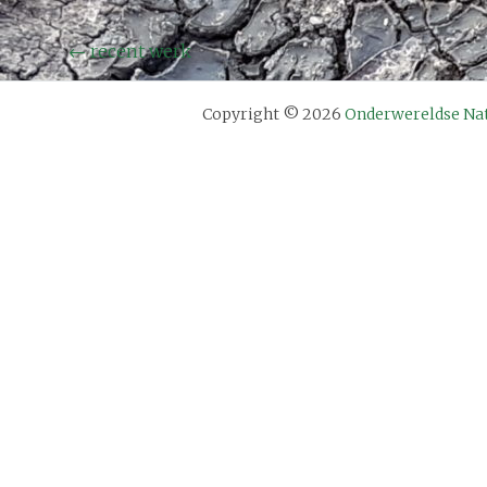
Bericht
←
recent werk
navigatie
Copyright © 2026
Onderwereldse Na