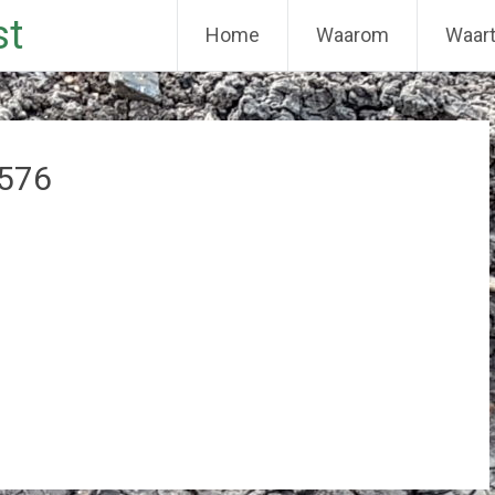
st
Home
Waarom
Waar
576