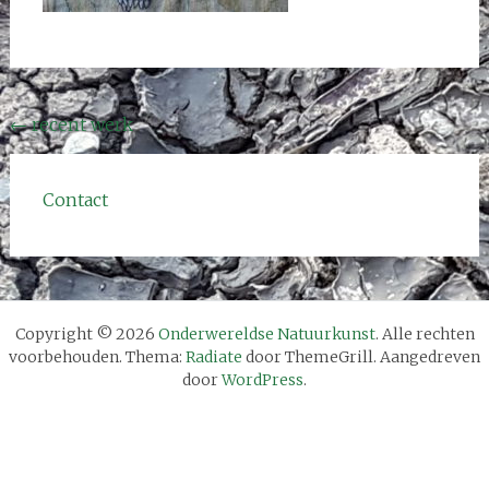
Bericht
←
recent werk
navigatie
Contact
Copyright © 2026
Onderwereldse Natuurkunst
. Alle rechten
voorbehouden. Thema:
Radiate
door ThemeGrill. Aangedreven
door
WordPress
.