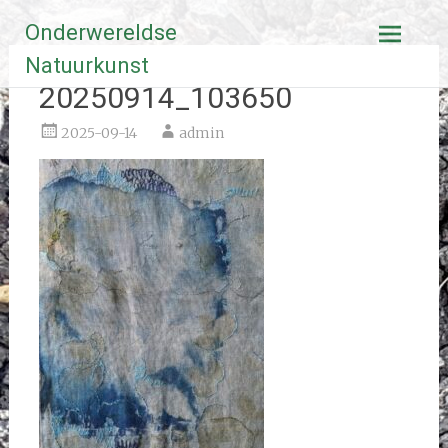
Ga
Onderwereldse
naar
de
Natuurkunst
inhoud
20250914_103650
2025-09-14
admin