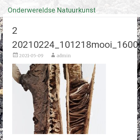
Ga
Onderwereldse Natuurkunst
naar
de
inhoud
2
20210224_101218mooi_1600x
2021-05-09
admin