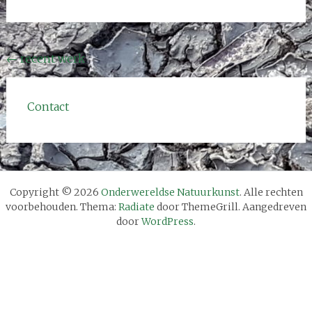
Bericht
←
recent werk
navigatie
Contact
Copyright © 2026
Onderwereldse Natuurkunst
. Alle rechten
voorbehouden. Thema:
Radiate
door ThemeGrill. Aangedreven
door
WordPress
.