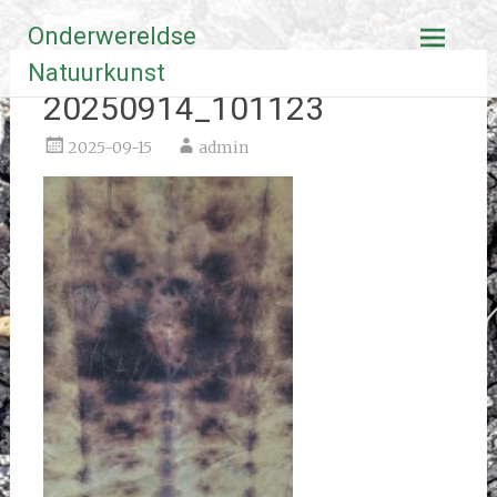
Ga
Onderwereldse
naar
de
Natuurkunst
inhoud
20250914_101123
2025-09-15
admin