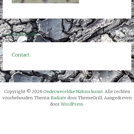
Bericht
←
recent werk
navigatie
Contact
Copyright © 2026
Onderwereldse Natuurkunst
. Alle rechten
voorbehouden. Thema:
Radiate
door ThemeGrill. Aangedreven
door
WordPress
.