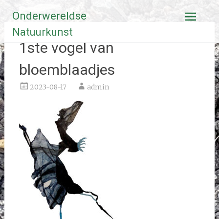
Ga
Onderwereldse
naar
de
Natuurkunst
inhoud
1ste vogel van
bloemblaadjes
2023-08-17
admin