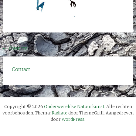
Bericht
←
Over mij
navigatie
Contact
Copyright © 2026
Onderwereldse Natuurkunst
. Alle rechten
voorbehouden. Thema:
Radiate
door ThemeGrill. Aangedreven
door
WordPress
.