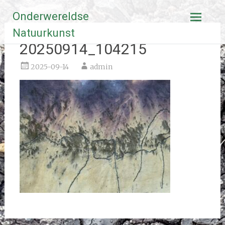
Ga
Onderwereldse
naar
de
Natuurkunst
inhoud
20250914_104215
2025-09-14
admin