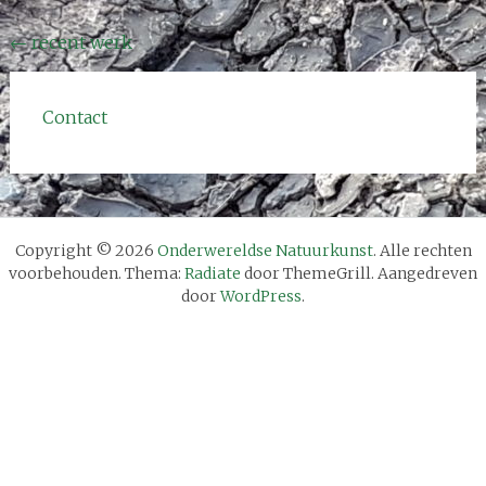
Bericht
←
recent werk
navigatie
Contact
Copyright © 2026
Onderwereldse Natuurkunst
. Alle rechten
voorbehouden. Thema:
Radiate
door ThemeGrill. Aangedreven
door
WordPress
.