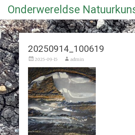
Onderwereldse Natuurkun
Ga
naar
de
inhoud
20250914_100619
2025-09-15
admin