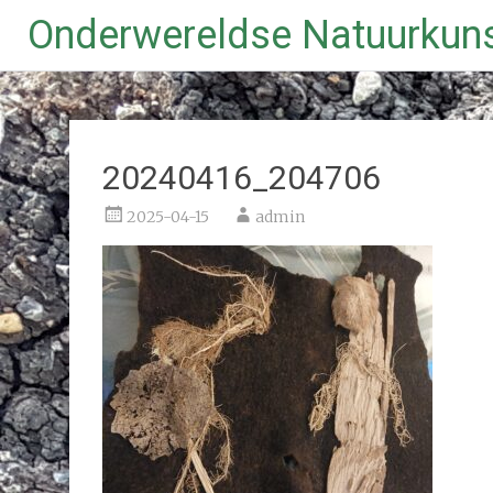
Onderwereldse Natuurkun
Ga
naar
de
inhoud
20240416_204706
2025-04-15
admin