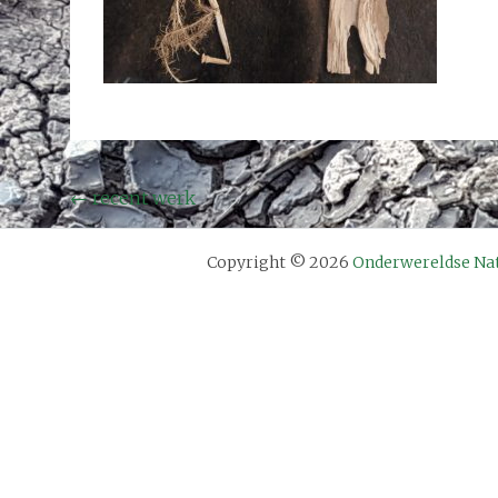
Bericht
←
recent werk
navigatie
Copyright © 2026
Onderwereldse Na