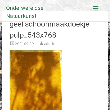
Ga
Onderwereldse
naar
de
Natuurkunst
inhoud
geel schoonmaakdoekje
pulp_543x768
2021-09-29
admin