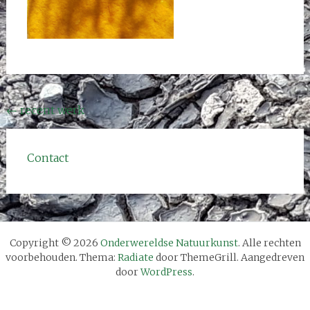
Bericht
←
recent werk
navigatie
Contact
Copyright © 2026
Onderwereldse Natuurkunst
. Alle rechten
voorbehouden. Thema:
Radiate
door ThemeGrill. Aangedreven
door
WordPress
.