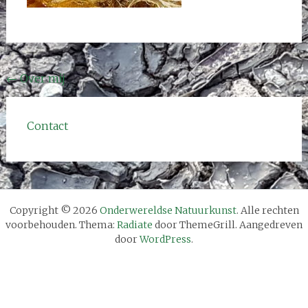
Bericht
←
Over mij
navigatie
Contact
Copyright © 2026
Onderwereldse Natuurkunst
. Alle rechten
voorbehouden. Thema:
Radiate
door ThemeGrill. Aangedreven
door
WordPress
.