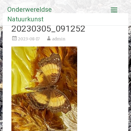
Ga
Onderwereldse
naar
de
Natuurkunst
inhoud
20230305_091252
2023-08-17
admin