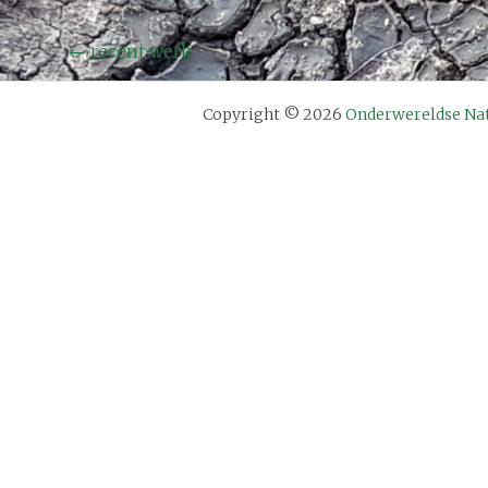
Bericht
←
recent werk
navigatie
Copyright © 2026
Onderwereldse Na