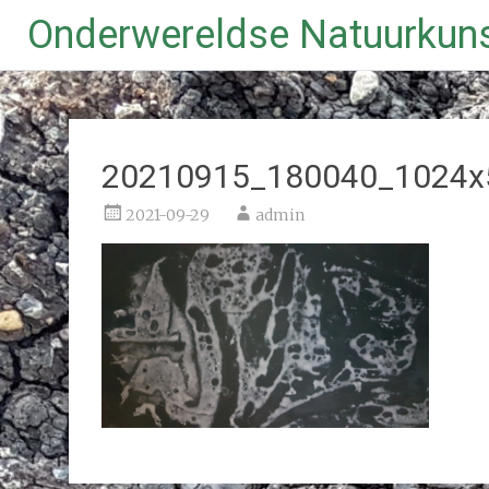
Onderwereldse Natuurkun
Ga
naar
de
inhoud
20210915_180040_1024x
2021-09-29
admin