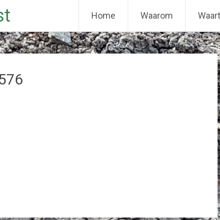
st
Home
Waarom
Waar
576