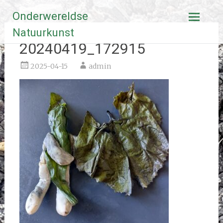
Ga
Onderwereldse
naar
de
Natuurkunst
inhoud
20240419_172915
2025-04-15
admin