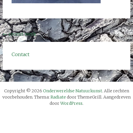
Bericht
←
recent werk
navigatie
Contact
Copyright © 2026
Onderwereldse Natuurkunst
. Alle rechten
voorbehouden. Thema:
Radiate
door ThemeGrill. Aangedreven
door
WordPress
.