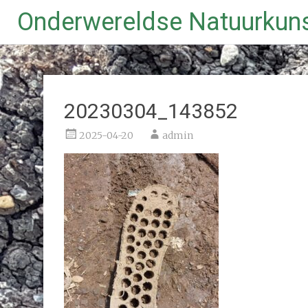
Onderwereldse Natuurkun
Ga
naar
de
inhoud
20230304_143852
2025-04-20
admin