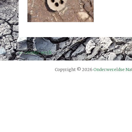
Bericht
←
recent werk
navigatie
Copyright © 2026
Onderwereldse Na