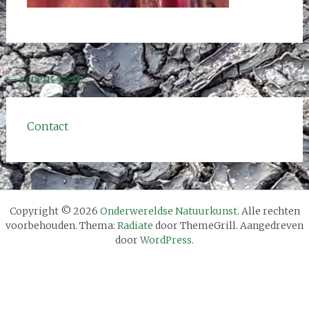
Bericht
←
recent werk
navigatie
Contact
Copyright © 2026
Onderwereldse Natuurkunst
. Alle rechten
voorbehouden. Thema:
Radiate
door ThemeGrill. Aangedreven
door
WordPress
.