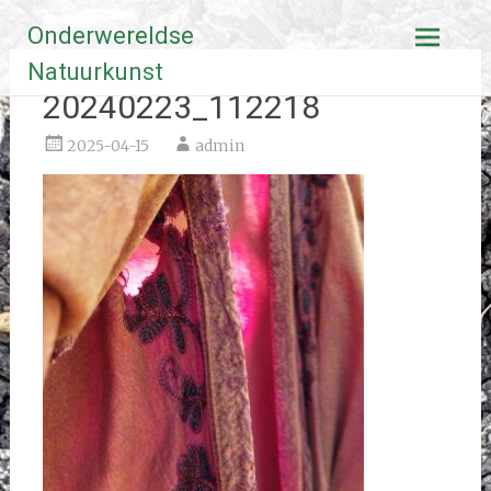
Ga
Onderwereldse
naar
de
Natuurkunst
inhoud
20240223_112218
2025-04-15
admin