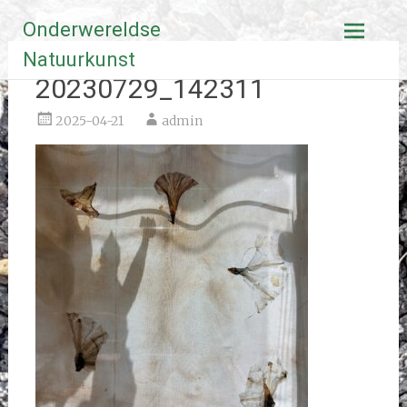
Ga
Onderwereldse
naar
de
Natuurkunst
inhoud
20230729_142311
2025-04-21
admin