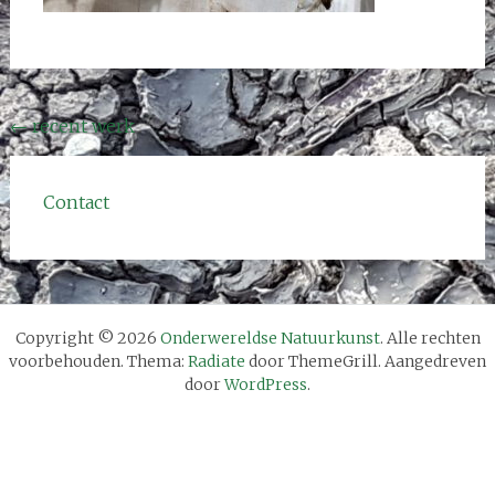
Bericht
←
recent werk
navigatie
Contact
Copyright © 2026
Onderwereldse Natuurkunst
. Alle rechten
voorbehouden. Thema:
Radiate
door ThemeGrill. Aangedreven
door
WordPress
.