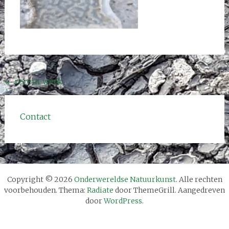
Bericht
←
recent werk
navigatie
Contact
Copyright © 2026
Onderwereldse Natuurkunst
. Alle rechten
voorbehouden. Thema:
Radiate
door ThemeGrill. Aangedreven
door
WordPress
.