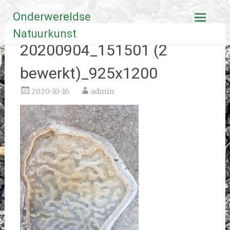
Ga
Onderwereldse
naar
de
Natuurkunst
inhoud
20200904_151501 (2
bewerkt)_925x1200
2020-10-16
admin