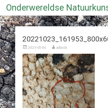
Onderwereldse Natuurkun
Ga
naar
de
inhoud
20221023_161953_800x6
2023-01-04
admin