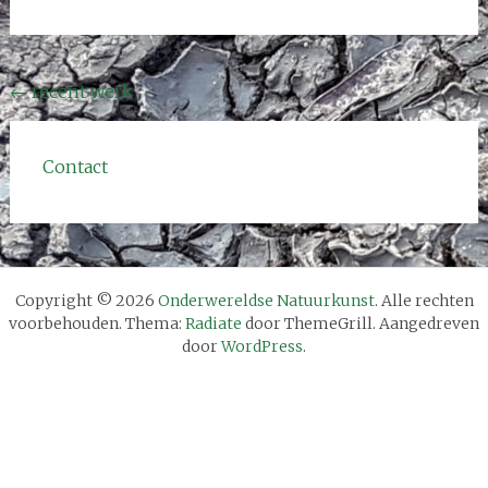
Bericht
←
recent werk
navigatie
Contact
Copyright © 2026
Onderwereldse Natuurkunst
. Alle rechten
voorbehouden. Thema:
Radiate
door ThemeGrill. Aangedreven
door
WordPress
.