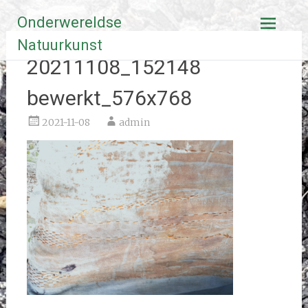
Ga
Onderwereldse
naar
de
Natuurkunst
inhoud
20211108_152148
bewerkt_576x768
2021-11-08
admin