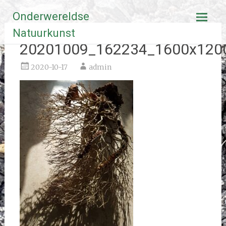
Ga
Onderwereldse
naar
de
Natuurkunst
inhoud
20201009_162234_1600x120
2020-10-17
admin