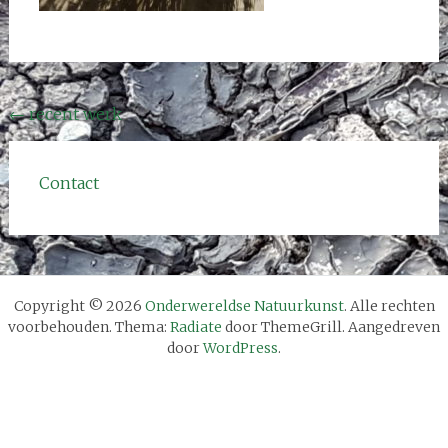
Bericht
←
recent werk
navigatie
Contact
Copyright © 2026
Onderwereldse Natuurkunst
. Alle rechten
voorbehouden. Thema:
Radiate
door ThemeGrill. Aangedreven
door
WordPress
.