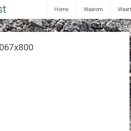
st
Home
Waarom
Waar
067x800