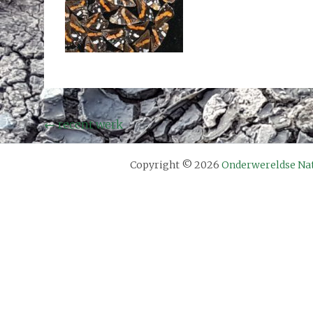
Bericht
←
recent werk
navigatie
Copyright © 2026
Onderwereldse Na