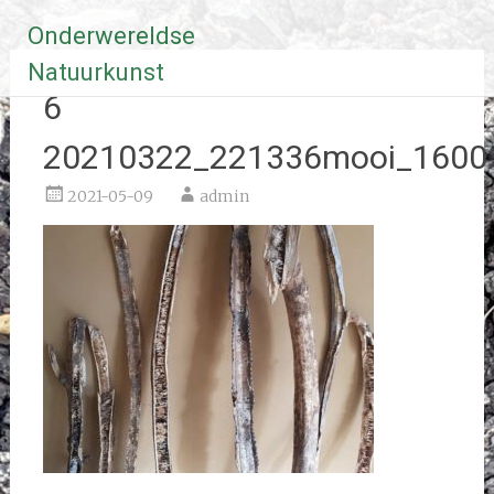
Ga
Onderwereldse
naar
de
Natuurkunst
inhoud
6
20210322_221336mooi_1600
2021-05-09
admin