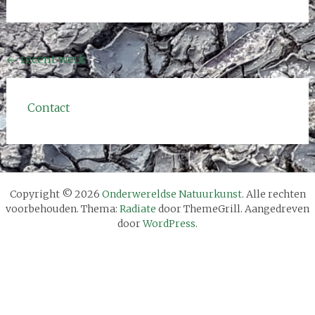
Bericht
←
recent werk
navigatie
Contact
Copyright © 2026
Onderwereldse Natuurkunst
. Alle rechten
voorbehouden. Thema:
Radiate
door ThemeGrill. Aangedreven
door
WordPress
.