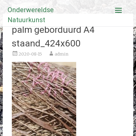
Ga
Onderwereldse
naar
de
Natuurkunst
inhoud
palm geborduurd A4
staand_424x600
2020-08-15
admin