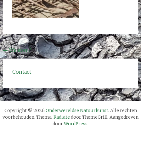
Bericht
←
Waarom?
navigatie
Contact
Copyright © 2026
Onderwereldse Natuurkunst
. Alle rechten
voorbehouden. Thema:
Radiate
door ThemeGrill. Aangedreven
door
WordPress
.