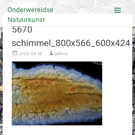
Ga
Onderwereldse
naar
de
Natuurkunst
inhoud
5670
schimmel_800x566_600x424
2020-08-18
admin