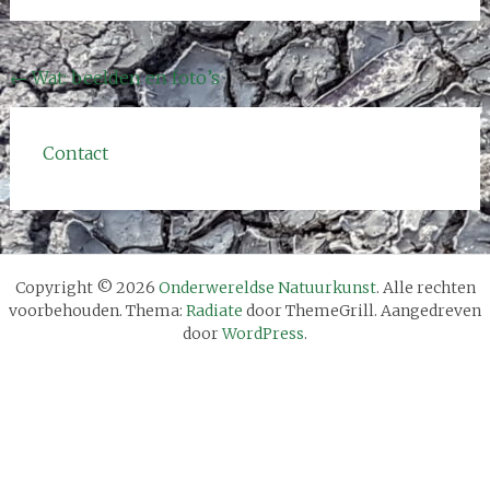
Bericht
←
Wat: beelden en foto’s
navigatie
Contact
Copyright © 2026
Onderwereldse Natuurkunst
. Alle rechten
voorbehouden. Thema:
Radiate
door ThemeGrill. Aangedreven
door
WordPress
.