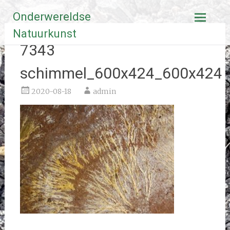
Ga
Onderwereldse
naar
de
Natuurkunst
inhoud
7343
schimmel_600x424_600x424
2020-08-18
admin