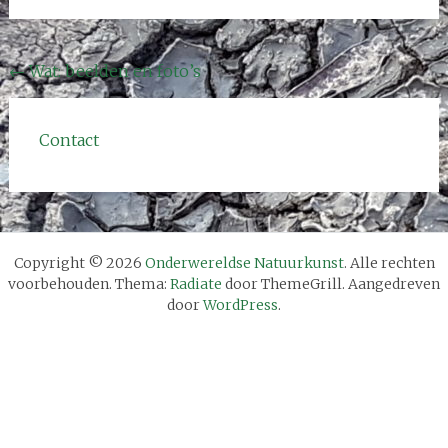
Bericht
←
Wat: beelden en foto’s
navigatie
Contact
Copyright © 2026
Onderwereldse Natuurkunst
. Alle rechten
voorbehouden. Thema:
Radiate
door ThemeGrill. Aangedreven
door
WordPress
.