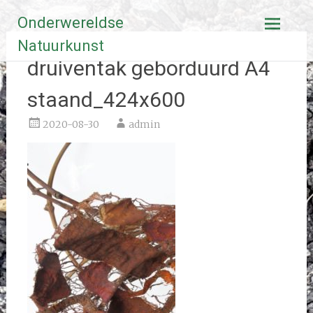
Ga
Onderwereldse
naar
de
Natuurkunst
inhoud
druiventak geborduurd A4
staand_424x600
2020-08-30
admin