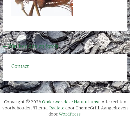
Bericht
←
Wat: beelden en foto’s
navigatie
Contact
Copyright © 2026
Onderwereldse Natuurkunst
. Alle rechten
voorbehouden. Thema:
Radiate
door ThemeGrill. Aangedreven
door
WordPress
.