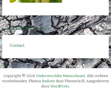
Bericht
←
Wat: beelden en foto’s
navigatie
Contact
Copyright © 2026
Onderwereldse Natuurkunst
. Alle rechten
voorbehouden. Thema:
Radiate
door ThemeGrill. Aangedreven
door
WordPress
.