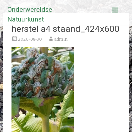
Ga
Onderwereldse
naar
de
Natuurkunst
inhoud
herstel a4 staand_424x600
2020-08-30
admin