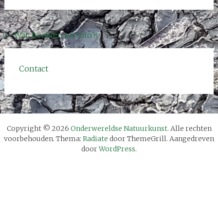
Bericht
←
Wat: beelden en foto’s
navigatie
Contact
Copyright © 2026
Onderwereldse Natuurkunst
. Alle rechten
voorbehouden. Thema:
Radiate
door ThemeGrill. Aangedreven
door
WordPress
.