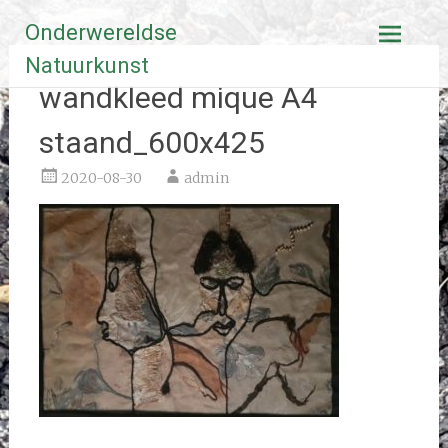
Ga
Onderwereldse
naar
de
Natuurkunst
inhoud
wandkleed mique A4
staand_600x425
2020-08-30
admin