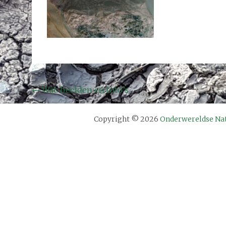
Bericht
←
Wat: beelden en foto’s
navigatie
Copyright © 2026
Onderwereldse Na