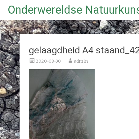
Onderwereldse Natuurkun
Ga
naar
de
inhoud
gelaagdheid A4 staand_4
2020-08-30
admin