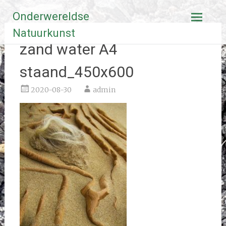
Ga
Onderwereldse
naar
de
Natuurkunst
inhoud
zand water A4
staand_450x600
2020-08-30
admin