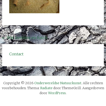
Bericht
←
Wat: beelden en foto’s
navigatie
Contact
Copyright © 2026
Onderwereldse Natuurkunst
. Alle rechten
voorbehouden. Thema:
Radiate
door ThemeGrill. Aangedreven
door
WordPress
.