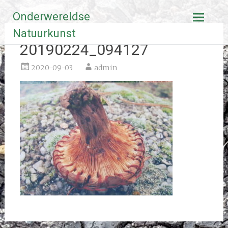
Ga
Onderwereldse
naar
de
Natuurkunst
inhoud
20190224_094127
2020-09-03
admin