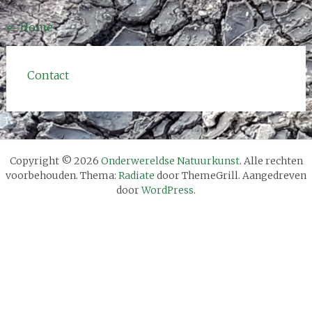
Bericht
←
Home
navigatie
Contact
Copyright © 2026
Onderwereldse Natuurkunst
. Alle rechten
voorbehouden. Thema:
Radiate
door ThemeGrill. Aangedreven
door
WordPress
.