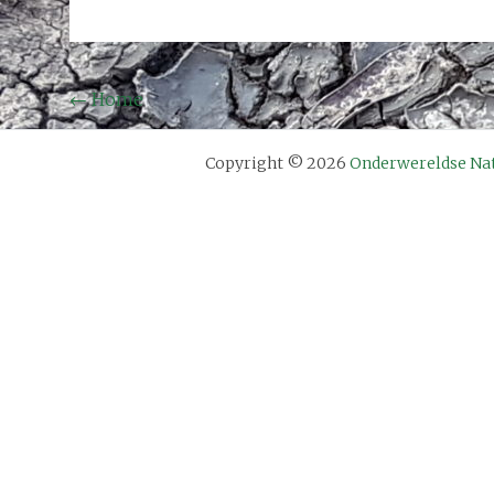
Bericht
←
Home
navigatie
Copyright © 2026
Onderwereldse Na